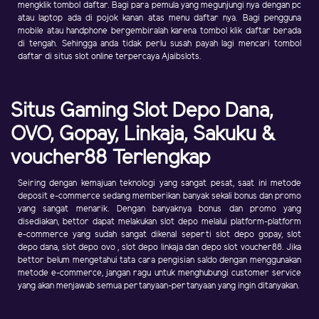
mengklik tombol daftar. Bagi para pemula yang megunjungi nya dengan pc
atau laptop ada di pojok kanan atas menu daftar nya. Bagi pengguna
mobile atau handphone bergembiralah karena tombol klik daftar berada
di tengah. Sehingga anda tidak perlu susah payah lagi mencari tombol
daftar di situs slot online terpercaya Ajaibslots.
Situs Gaming Slot Depo Dana,
OVO, Gopay, Linkaja, Sakuku &
voucher88 Terlengkap
Seiring dengan kemajuan teknologi yang sangat pesat, saat ini metode
deposit e-commerce sedang memberikan banyak sekali bonus dan promo
yang sangat menarik. Dengan banyaknya bonus dan promo yang
disediakan, bettor dapat melakukan slot depo melalui platform-platform
e-commerce yang sudah sangat dikenal seperti slot depo gopay, slot
depo dana, slot depo ovo , slot depo linkaja dan depo slot voucher88. Jika
bettor belum mengetahui tata cara pengisian saldo dengan menggunakan
metode e-commerce, jangan ragu untuk menghubungi customer service
yang akan menjawab semua pertanyaan-pertanyaan yang ingin ditanyakan.