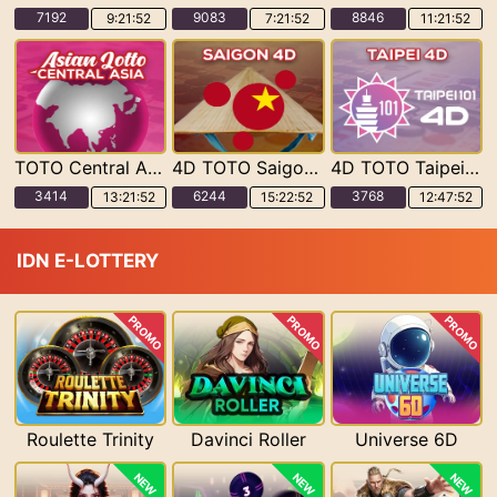
7192
9083
8846
9:21:50
7:21:50
11:21:50
TOTO Central Asia
4D TOTO Saigon POOLS
4D TOTO Taipei POOLS
3414
6244
3768
13:21:50
15:22:50
12:47:50
IDN E-LOTTERY
PROMO
PROMO
PROMO
Roulette Trinity
Davinci Roller
Universe 6D
NEW
NEW
NEW