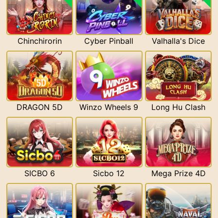
Chinchirorin
Cyber Pinball
Valhalla's Dice
DRAGON 5D
Winzo Wheels 9
Long Hu Clash
SICBO 6
Sicbo 12
Mega Prize 4D