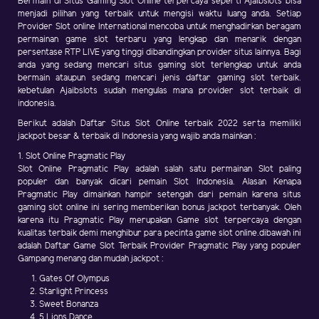
Bermain di Situs Gaming Slot Online terpercaya seperti Ajaibslots bisa
menjadi pilihan yang terbaik untuk mengisi waktu luang anda. Setiap
Provider Slot online International mencoba untuk menghadirkan beragam
permainan game slot terbaru yang lengkap dan menarik dengan
persentase RTP LIVE yang tinggi dibandingkan provider situs lainnya. Bagi
anda yang sedang mencari situs gaming slot terlengkap untuk anda
bermain ataupun sedang mencari jenis daftar gaming slot terbaik.
kebetulan Ajaibslots sudah mengulas mana provider slot terbaik di
indonesia.
Berikut adalah Daftar Situs Slot Online terbaik 2022 serta memiliki
jackpot besar & terbaik di Indonesia yang wajib anda mainkan :
1. Slot Online Pragmatic Play
Slot Online Pragmatic Play adalah salah satu permainan Slot paling
populer dan banyak dicari pemain Slot Indonesia. Alasan Kenapa
Pragmatic Play dimainkan hampir setengah dari pemain karena situs
gaming slot online ini sering memberikan bonus jackpot terbanyak. Oleh
karena itu Pragmatic Play merupakan Game slot terpercaya dengan
kualitas terbaik demi menghibur para pecinta game slot online.dibawah ini
adalah Daftar Game Slot Terbaik Provider Pragmatic Play yang populer
Gampang menang dan mudah jackpot :
Gates Of Olympus
Starlight Princess
Sweet Bonanza
5 Lions Dance