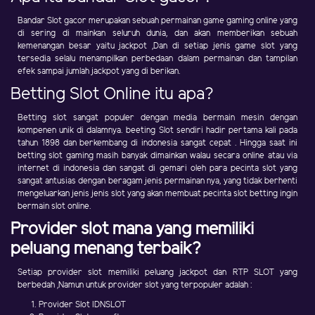
Bandar Slot gacor merupakan sebuah permainan game gaming online yang
di sering di mainkan seluruh dunia, dan akan memberikan sebuah
kemenangan besar yaitu jackpot ,Dan di setiap jenis game slot yang
tersedia selalu menampilkan perbedaan dalam permainan dan tampilan
efek sampai jumlah jackpot yang di berikan.
Betting Slot Online itu apa?
Betting slot sangat populer dengan media bermain mesin dengan
kompenen unik di dalamnya. beeting Slot sendiri hadir pertama kali pada
tahun 1898 dan berkembang di indonesia sangat cepat . Hingga saat ini
betting slot gaming masih banyak dimainkan walau secara online atau via
internet di indonesia dan sangat di gemari oleh para pecinta slot yang
sangat antusias dengan beragam jenis permainan nya, yang tidak berhenti
mengeluarkan jenis jenis slot yang akan membuat pecinta slot betting ingin
bermain slot online.
Provider slot mana yang memiliki
peluang menang terbaik?
Setiap provider slot memiliki peluang jackpot dan RTP SLOT yang
berbedah ,Namun untuk provider slot yang terpopuler adalah :
Provider Slot IDNSLOT