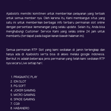
Ajaibslots memiliki komitmen untuk memberikan pelayanan yang terbaik
untuk semua member nya. Oleh karena itu, Kami membangun situs yang
satu ini untuk memberikan berbagai info terbaru permainan slot online
dengan persentase kemenangan yang selalu update. Selain itu, Anda bisa
menghubungi Customer Service Kami yang selalu online 24 jam untuk
membantu (terdapat pada bagian kanan bawah halaman ini).
Semua permainan RTP Slot yang kami sediakan di jamin terlengkap dan
hanya ada di Ajaibslots serta bisa di akses melalui google indonesia.
Berikut ini adalah beberapa jenis permainan yang telah kami sediakan RTP
nya secara Live setiap hari:
PRAGMATIC PLAY
IDN SLOT
PG SOFT
JOKER GAMING
MICRO GAMING
SPADE GAMING
CQ9
HABANERO