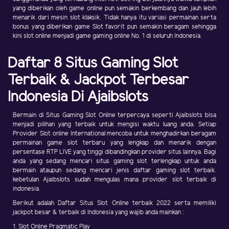
yang diberikan oleh game online pun semakin berkembang dan jauh lebih
menarik dari mesin slot klaksik. Tidak hanya itu variasi permainan serta
bonus yang diberikan game Slot favorit pun semakin beragam sehingga
kini slot online menjadi game gaming online No. 1 di seluruh Indonesia.
Daftar 8 Situs Gaming Slot
Terbaik & Jackpot Terbesar
Indonesia Di Ajaibslots
Bermain di Situs Gaming Slot Online terpercaya seperti Ajaibslots bisa
menjadi pilihan yang terbaik untuk mengisi waktu luang anda. Setiap
Provider Slot online International mencoba untuk menghadirkan beragam
permainan game slot terbaru yang lengkap dan menarik dengan
persentase RTP LIVE yang tinggi dibandingkan provider situs lainnya. Bagi
anda yang sedang mencari situs gaming slot terlengkap untuk anda
bermain ataupun sedang mencari jenis daftar gaming slot terbaik.
kebetulan Ajaibslots sudah mengulas mana provider slot terbaik di
indonesia.
Berikut adalah Daftar Situs Slot Online terbaik 2022 serta memiliki
jackpot besar & terbaik di Indonesia yang wajib anda mainkan :
1. Slot Online Pragmatic Play