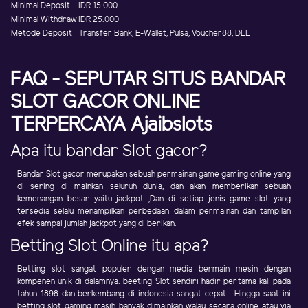
Minimal Deposit
IDR 15.000
Minimal Withdraw
IDR 25.000
Metode Deposit
Transfer Bank, E-Wallet, Pulsa, Voucher88, DLL
FAQ - SEPUTAR SITUS BANDAR
SLOT GACOR ONLINE
TERPERCAYA Ajaibslots
Apa itu bandar Slot gacor?
Bandar Slot gacor merupakan sebuah permainan game gaming online yang
di sering di mainkan seluruh dunia, dan akan memberikan sebuah
kemenangan besar yaitu jackpot ,Dan di setiap jenis game slot yang
tersedia selalu menampilkan perbedaan dalam permainan dan tampilan
efek sampai jumlah jackpot yang di berikan.
Betting Slot Online itu apa?
Betting slot sangat populer dengan media bermain mesin dengan
kompenen unik di dalamnya. beeting Slot sendiri hadir pertama kali pada
tahun 1898 dan berkembang di indonesia sangat cepat . Hingga saat ini
betting slot gaming masih banyak dimainkan walau secara online atau via