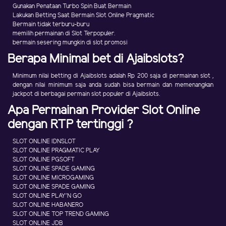
Gunakan Penataan Turbo Spin Buat Bermain
Lakukan Betting Saat Bermain Slot Online Pragmatic
Bermain tidak terburu-buru
memilih permainan di Slot Terpopuler.
bermain sesering mungkin di slot promosi
Berapa Minimal bet di Ajaibslots?
Minimum nilai betting di Ajaibslots adalah Rp 200 saja di permainan slot ,
dengan nilai minimum saja anda sudah bisa bermain dan memenangkan
jackpot di berbagai permain slot populer di Ajaibslots.
Apa Permainan Provider Slot Online
dengan RTP tertinggi ?
SLOT ONLINE IDNSLOT
SLOT ONLINE PRAGMATIC PLAY
SLOT ONLINE PGSOFT
SLOT ONLINE SPADE GAMING
SLOT ONLINE MICROGAMING
SLOT ONLINE SPADE GAMING
SLOT ONLINE PLAY'N GO
SLOT ONLINE HABANERO
SLOT ONLINE TOP TREND GAMING
SLOT ONLINE JDB