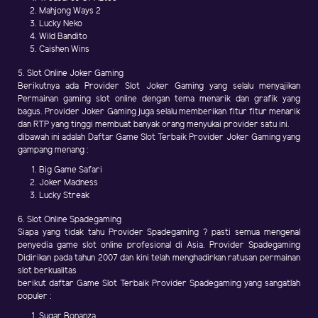
Mahjong Ways 2
Lucky Neko
Wild Bandito
Caishen Wins
5. Slot Online Joker Gaming
Berikutnya ada Provider Slot Joker Gaming yang selalu menyajikan
Permainan gaming slot online dengan tema menarik dan grafik yang
bagus. Provider Joker Gaming juga selalu memberikan fitur fitur menarik
dan RTP yang tinggi membuat banyak orang menyukai provider satu ini.
dibawah ini adalah Daftar Game Slot Terbaik Provider Joker Gaming yang
gampang menang :
Big Game Safari
Joker Madness
Lucky Streak
6. Slot Online Spadegaming
Siapa yang tidak tahu Provider Spadegaming ? pasti semua mengenal
penyedia game slot online profesional di Asia. Provider Spadegaming
Didirikan pada tahun 2007 dan kini telah menghadirkan ratusan permainan
slot berkualitas
berikut daftar Game Slot Terbaik Provider Spadegaming yang sangatlah
populer :
Sugar Bonanza