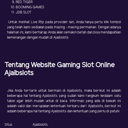
RED TIGER
BOOMING GAMES
JDB SLOT
Untuk melihat Live Rtp pada provider lain, Anda hanya perlu klik tombol
yang telah kami sediakan pada masing - masing permainan. Dengan adanya
halaman ini, kami berharap Anda akan semakin betah dan bisa mendapatkan
kemenangan dengan mudah di Ajaibslots
Tentang Website Gaming Slot Online
Ajaibslots
Jika Anda tertarik untuk bermain di Ajaibslots, maka berikut ini adalah
beberapa hal tentang Ajaibslots yang sudah kami rangkum kedalam satu
tabel agar lebih mudah untuk di baca. Informasi yang ada di bawah ini
adalah valid dan merupakan ketentuan terbaru dari Ajaibslots, berikut ini
adalah beberapa hal tentang Ajaibslots dan ketentuan yang perlu di patuhi.
Situs
Ajaibslots