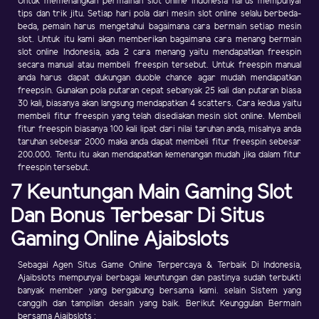
Untuk memenangkan permainan slot online Indonesia harus mempunyai
tips dan trik jitu. Setiap hari pola dari mesin slot online selalu berbeda-
beda, pemain harus mengetahui bagaimana cara bermain setiap mesin
slot. Untuk itu kami akan memberikan bagaimana cara menang bermain
slot online Indonesia, ada 2 cara menang yaitu mendapatkan freespin
secara manual atau membeli freespin tersebut. Untuk freespin manual
anda harus dapat dukungan duoble chance agar mudah mendapatkan
freepsin. Gunakan pola putaran cepat sebanyak 25 kali dan putaran biasa
30 kali, biasanya akan langsung mendapatkan 4 scatters. Cara kedua yaitu
membeli fitur freespin yang telah disediakan mesin slot online. Membeli
fitur freespin biasanya 100 kali lipat dari nilai taruhan anda, misalnya anda
taruhan sebesar 2000 maka anda dapat membeli fitur freespin sebesar
200.000. Tentu itu akan mendapatkan kemenangan mudah jika dalam fitur
freespin tersebut.
7 Keuntungan Main Gaming Slot
Dan Bonus Terbesar Di Situs
Gaming Online Ajaibslots
Sebagai Agen Situs Game Online Terpercaya & Terbaik Di Indonesia,
Ajaibslots mempunyai berbagai keuntungan dan pastinya sudah terbukti
banyak member yang bergabung bersama kami. selain Sistem yang
canggih dan tampilan desain yang baik. Berikut Keunggulan Bermain
bersama Ajaibslots :