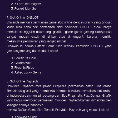
5 Fortune Dragons
Pocket Mon Go
7. Slot Online IDNSLOT
Bila anda mencari permainan game slot online dengan grafik yang tinggi ,
kalian bisa coba cek permainan dari provider IDNSLOT, tidak hanya
memiliki keunggulan dalam segi grafik , game game gaming slotnya pun
sangat mudah untuk dimainkan atau dimengerti karena memiliki
mekanisme permainan yang sangat simpel.
Dibawah ini adalah Daftar Game Slot Terbaik Provider IDNSLOT yang
gampang menang dan mudah jackpot :
Power Of Odin
Golden WIld
Phoenix Rises
Aztec Lucky Gems
8. Slot Online Playtech
Provider Playtech merupakan Penyedia permainan game Slot online
Terbaik uang asli yang membantu memperkenalkan permainan slot online
di indonesia dan menjadi pesaing dari Slot Pragmatic Play. Dengan Grafik
yang bagus membuat permainan Provider Playtech banyak dimainkan oleh
kalangan remaja indonesia.
berikut Daftar Game Slot Terbaik Provider Playtech yang mudah jackpot :
Arowana s Luck