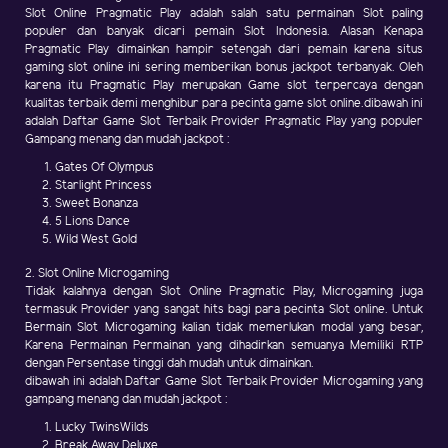
Slot Online Pragmatic Play adalah salah satu permainan Slot paling
populer dan banyak dicari pemain Slot Indonesia. Alasan Kenapa
Pragmatic Play dimainkan hampir setengah dari pemain karena situs
gaming slot online ini sering memberikan bonus jackpot terbanyak. Oleh
karena itu Pragmatic Play merupakan Game slot terpercaya dengan
kualitas terbaik demi menghibur para pecinta game slot online.dibawah ini
adalah Daftar Game Slot Terbaik Provider Pragmatic Play yang populer
Gampang menang dan mudah jackpot :
Gates Of Olympus
Starlight Princess
Sweet Bonanza
5 Lions Dance
Wild West Gold
2. Slot Online Microgaming
Tidak kalahnya dengan Slot Online Pragmatic Play, Microgaming juga
termasuk Provider yang sangat hits bagi para pecinta Slot online. Untuk
Bermain Slot Microgaming kalian tidak memerlukan modal yang besar,
Karena Permainan Permainan yang dihadirkan semuanya Memiliki RTP
dengan Persentase tinggi dah mudah untuk dimainkan.
dibawah ini adalah Daftar Game Slot Terbaik Provider Microgaming yang
gampang menang dan mudah jackpot :
Lucky TwinsWilds
Break Away Deluxe