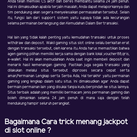
Anda telah memiliki CS aktif dan beres membantu selama 24 jam penuh.
Hal ini dimaksudkan apabila terjalin masalah, Anda dapat melaporkannya dan
tim pendukung akan segera menyelesaikan permasalahan tersebut. Selain
itu, fungsi lain dari support sistem yaitu supaya tidak ada kecurangan
selama permainan berlangsung dan Kemudahan Dalam Bertransaksi.
Hal lain yang tidak kalah penting yaitu kemudahan transaksi untuk proses
withdraw dan deposit. Wakil gaming situs slot online selalu berkaitan erat
dengan transaksi tersebut, oleh karena itu Anda harus memastikan bahwa
agen gaming pilihan memiliki kerja sama dengan bank lokal ,voucher88,qris,
e-wallet. Hal ini akan memudahkan Anda saat ingin membeli deposit dan
menarik hasil kemenangan gaming. Pastikan juga segala transaksi yang
dilakukan melalui situs tersebut diproses secara cepat serta
aman,Permainan Lengkap serta Serba Ada, Hal terakhir yaitu permainan
gaming yang lengkap dalam satu situs. Ini dimaksudkan agar Anda dapat
bermain permainan lain yang disukai tanpa kudu berpindah ke situs lainnya.
Situs terbaik adalah yang memiliki bermacam jenis permainan gaming dan
boleh dimainkan selama 24 jam penuh di mana saja dengan telah
mendukung hampir seluruh perangkat.
Bagaimana Cara trick menang jackpot
di slot online ?