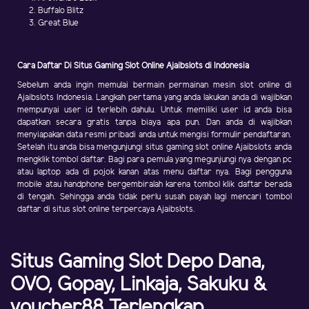
Buffalo Blitz
Great Blue
Cara Daftar Di Situs Gaming Slot Online Ajaibslots di Indonesia
Sebelum anda ingin memulai bermain permainan mesin slot online di
Ajaibslots Indonesia. Langkah pertama yang anda lakukan anda di wajibkan
mempunyai user id terlebih dahulu. Untuk memiliki user id anda bisa
dapatkan secara gratis tanpa biaya apa pun. Dan anda di wajibkan
menyiapakan data resmi pribadi anda untuk mengisi formulir pendaftaran.
Setelah itu anda bisa mengunjungi situs gaming slot online Ajaibslots anda
mengklik tombol daftar. Bagi para pemula yang megunjungi nya dengan pc
atau laptop ada di pojok kanan atas menu daftar nya. Bagi pengguna
mobile atau handphone bergembiralah karena tombol klik daftar berada
di tengah. Sehingga anda tidak perlu susah payah lagi mencari tombol
daftar di situs slot online terpercaya Ajaibslots.
Situs Gaming Slot Depo Dana,
OVO, Gopay, Linkaja, Sakuku &
voucher88 Terlengkap